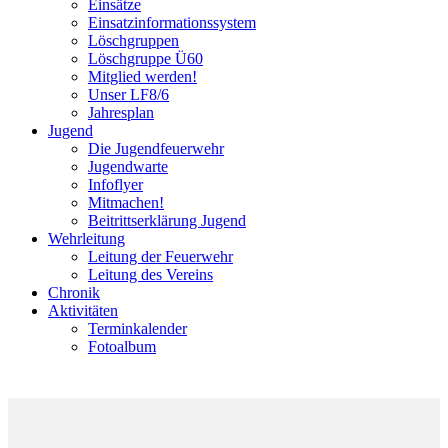
Einsätze
Einsatzinformationssystem
Löschgruppen
Löschgruppe Ü60
Mitglied werden!
Unser LF8/6
Jahresplan
Jugend
Die Jugendfeuerwehr
Jugendwarte
Infoflyer
Mitmachen!
Beitrittserklärung Jugend
Wehrleitung
Leitung der Feuerwehr
Leitung des Vereins
Chronik
Aktivitäten
Terminkalender
Fotoalbum